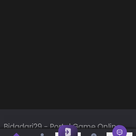
Bidadari29 - Portal Game Online