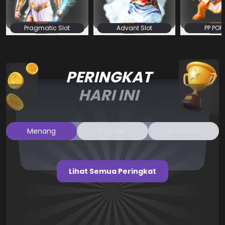
Pragmatic Slot
Advant Slot
PP POP
PERINGKAT
HARI INI
Menang
Deposit
Withdraw
Lihat Semua Peringkat