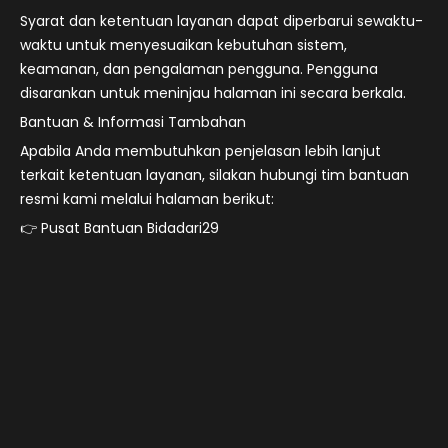
Syarat dan ketentuan layanan dapat diperbarui sewaktu-
waktu untuk menyesuaikan kebutuhan sistem,
keamanan, dan pengalaman pengguna. Pengguna
disarankan untuk meninjau halaman ini secara berkala.
Bantuan & Informasi Tambahan
Apabila Anda membutuhkan penjelasan lebih lanjut
terkait ketentuan layanan, silakan hubungi tim bantuan
resmi kami melalui halaman berikut:
👉
Pusat Bantuan Bidadari29