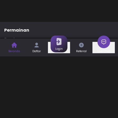
Permainan
Togel
Slot
Casino
Games
Login
Beranda
Daftar
Referral
Live Chat
Sports
Promo
Bantuan & Panduan
Tentang Kami
Syarat dan Ketentuan
Kebijakan Privasi
Pusat Bantuan
Hubungi Kami
F.A.Q
Referral
Blog