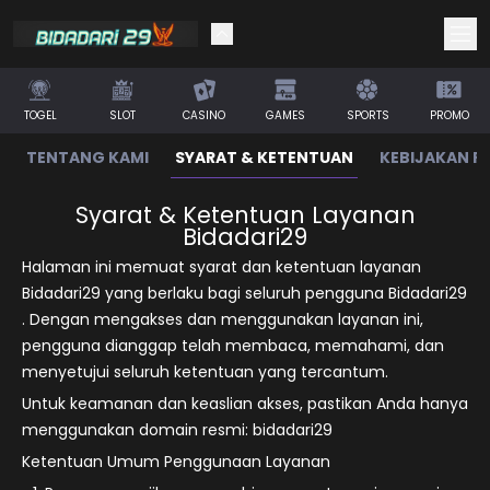
TOGEL
SLOT
CASINO
GAMES
SPORTS
PROMO
TENTANG KAMI
SYARAT & KETENTUAN
KEBIJAKAN PR
Syarat & Ketentuan Layanan
Bidadari29
Halaman ini memuat
syarat dan ketentuan layanan
Bidadari29
yang berlaku bagi seluruh pengguna
Bidadari29
. Dengan mengakses dan menggunakan layanan ini,
pengguna dianggap telah membaca, memahami, dan
menyetujui seluruh ketentuan yang tercantum.
Untuk keamanan dan keaslian akses, pastikan Anda hanya
menggunakan domain resmi:
bidadari29
Ketentuan Umum Penggunaan Layanan