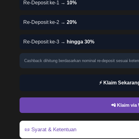
Re-Deposit ke-1 →
10%
Re-Deposit ke-2 →
20%
Re-Deposit ke-3 →
hingga 30%
Cashback dihitung berdasarkan nominal re-deposit sesuai keten
⚡ Klaim Sekaran
📲 Klaim via
📜 Syarat & Ketentuan