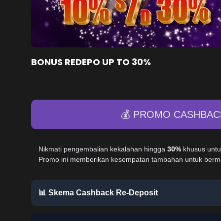
BONUS REDEPO UP TO 30%
💰 PROMO CASHBAC
Nikmati pengembalian kekalahan hingga
30%
khusus untu
Promo ini memberikan kesempatan tambahan untuk bermain
📊 Skema Cashback Re-Deposit