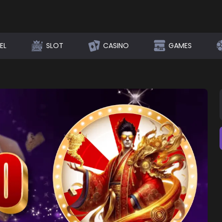
EL
SLOT
CASINO
GAMES