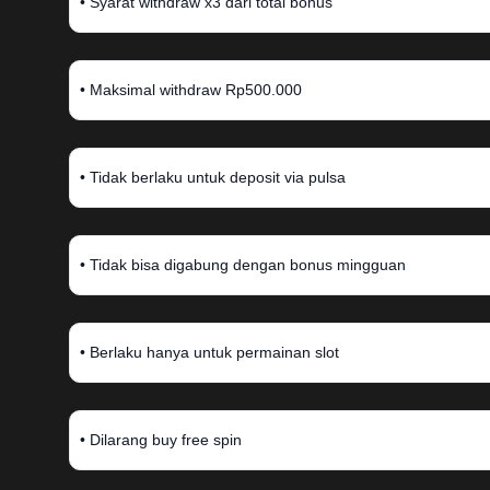
Syarat withdraw x3 dari total bonus
Maksimal withdraw Rp500.000
Tidak berlaku untuk deposit via pulsa
Tidak bisa digabung dengan bonus mingguan
Berlaku hanya untuk permainan slot
Dilarang buy free spin