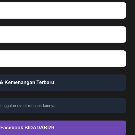
mo & Kemenangan Terbaru
tinggalan event menarik lainnya!
n Facebook BIDADARI29