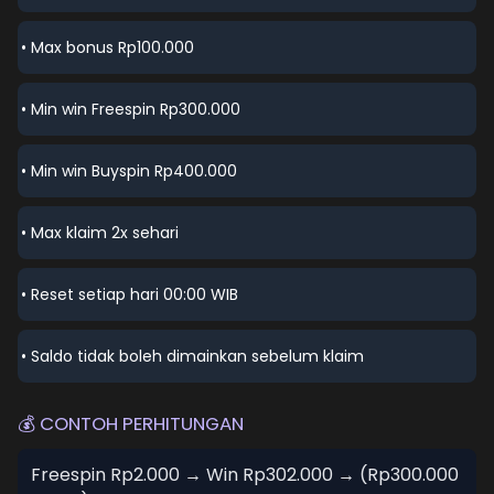
Max bonus Rp100.000
Min win Freespin Rp300.000
Min win Buyspin Rp400.000
Max klaim 2x sehari
Reset setiap hari 00:00 WIB
Saldo tidak boleh dimainkan sebelum klaim
💰 CONTOH PERHITUNGAN
Freespin Rp2.000 → Win Rp302.000 → (Rp300.000