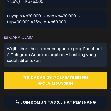
× 25%) = Rp75.000
Buyspin Rp20.000 → Win Rp420.000 →
(Rp400.000 × 15%) = Rp60.000
📸 CARA CLAIM
Wajib share hasil kemenangan ke grup Facebook
& Telegram Gunakan caption + hashtag yang
sudah ditentukan
#BIDADARI29 #CLAIMFREESPIN
#CLAIMBUYSPIN
🚀 JOIN KOMUNITAS & LIHAT PEMENANG