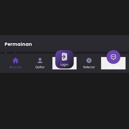
Permainan
Togel
Slot
Casino
Games
Login
Beranda
Daftar
Referral
Live Chat
Sports
Promo
Bantuan & Panduan
Tentang Kami
Syarat dan Ketentuan
Kebijakan Privasi
Pusat Bantuan
Hubungi Kami
F.A.Q